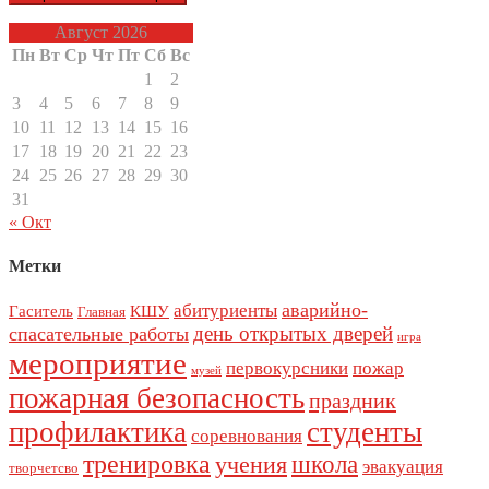
Август 2026
Пн
Вт
Ср
Чт
Пт
Сб
Вс
1
2
3
4
5
6
7
8
9
10
11
12
13
14
15
16
17
18
19
20
21
22
23
24
25
26
27
28
29
30
31
« Окт
Метки
аварийно-
абитуриенты
Гаситель
КШУ
Главная
день открытых дверей
спасательные работы
игра
мероприятие
первокурсники
пожар
музей
пожарная безопасность
праздник
профилактика
студенты
соревнования
тренировка
школа
учения
эвакуация
творчетсво