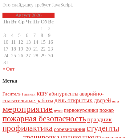
Это слайд-шоу требует JavaScript.
Август 2026
Пн
Вт
Ср
Чт
Пт
Сб
Вс
1
2
3
4
5
6
7
8
9
10
11
12
13
14
15
16
17
18
19
20
21
22
23
24
25
26
27
28
29
30
31
« Окт
Метки
аварийно-
абитуриенты
Гаситель
КШУ
Главная
день открытых дверей
спасательные работы
игра
мероприятие
первокурсники
пожар
музей
пожарная безопасность
праздник
профилактика
студенты
соревнования
тренировка
школа
учения
эвакуация