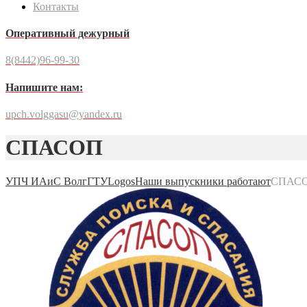
Контакты
Оперативный дежурный
8(8442)96-99-30
Напишите нам:
upch.volggasu@yandex.ru
СПАСОП
УПЧ ИАиС ВолгГТУ
Logos
Наши выпускники работают
СПАС