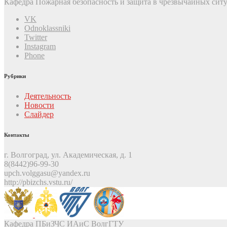
Кафедра Пожарная безопасность и защита в чрезвычайных ситу
VK
Odnoklassniki
Twitter
Instagram
Phone
Рубрики
Деятельность
Новости
Слайдер
Контакты
г. Волгоград, ул. Академическая, д. 1
8(8442)96-99-30
upch.volggasu@yandex.ru
http://pbizchs.vstu.ru/
Кафедра ПБиЗЧС ИАиС ВолгГТУ