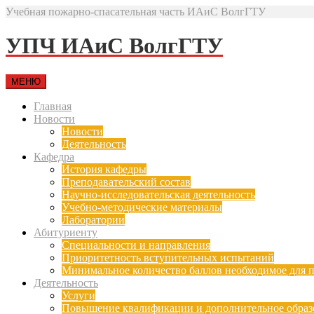
Учебная пожарно-спасательная часть ИАиС ВолгГТУ
УПЧ ИАиС ВолгГТУ
МЕНЮ
Главная
Новости
Новости
Деятельность
Кафедра
История кафедры
Преподавательский состав
Научно-исследовательская деятельность
Учебно-методические материалы
Лаборатории
Абитуриенту
Специальности и направления
Приоритетность вступительных испытаний
Минимальное количество баллов необходимое для п
Деятельность
Услуги
Повышение квалификации и дополнительное образ