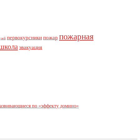
пожарная
первокурсники
пожар
узей
школа
эвакуация
развивающиеся по «эффекту домино»