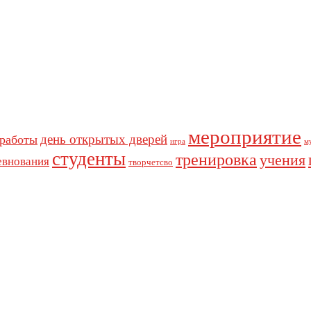
мероприятие
день открытых дверей
 работы
игра
м
студенты
тренировка
учения
евнования
творчетсво