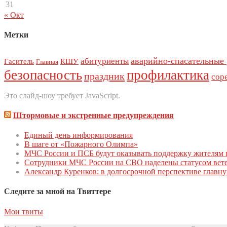
31
« Окт
Метки
аварийно-спасательные
абитуриенты
Гаситель
КШУ
Главная
безопасность
профилактика
праздник
сор
Это слайд-шоу требует JavaScript.
Штормовые и экстренные предупреждения
Единый день инфoрмирoвания
В шаге от «Пожарного Олимпа»
МЧС России и ПСБ будут оказывать поддержку жителям 
Сотрудники МЧС России на СВО наделены статусом вете
Александр Куренков: в долгосрочной перспективе главн
Следите за мной на Твиттере
Мои твиты