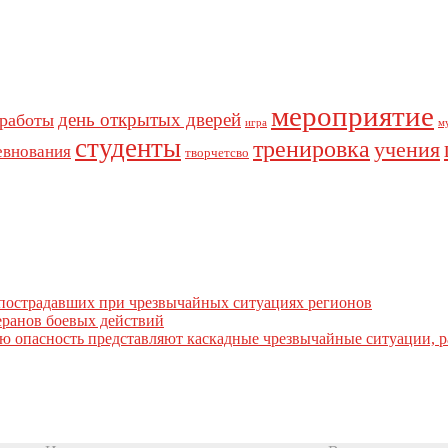
мероприятие
день открытых дверей
 работы
игра
м
студенты
тренировка
учения
евнования
творчетсво
пострадавших при чрезвычайных ситуациях регионов
ранов боевых действий
ую опасность представляют каскадные чрезвычайные ситуации, 