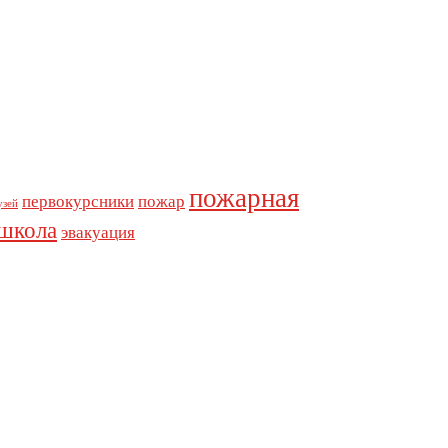
пожарная
первокурсники
пожар
узей
школа
эвакуация