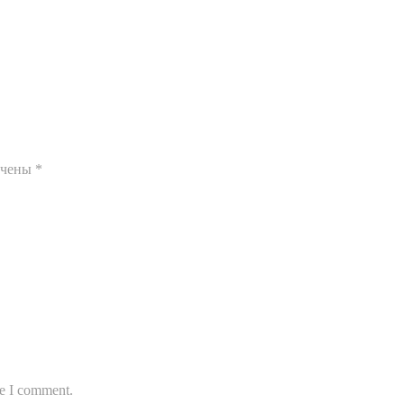
ечены
*
me I comment.