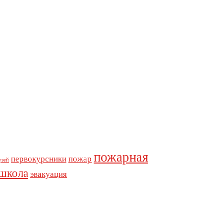
пожарная
первокурсники
пожар
узей
школа
эвакуация