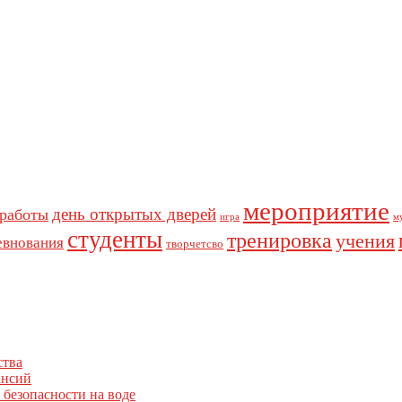
мероприятие
день открытых дверей
 работы
игра
м
студенты
тренировка
учения
евнования
творчетсво
ства
ансий
 безопасности на воде