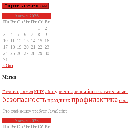
Август 2026
Пн
Вт
Ср
Чт
Пт
Сб
Вс
1
2
3
4
5
6
7
8
9
10
11
12
13
14
15
16
17
18
19
20
21
22
23
24
25
26
27
28
29
30
31
« Окт
Метки
аварийно-спасательные
абитуриенты
Гаситель
КШУ
Главная
безопасность
профилактика
праздник
сор
Это слайд-шоу требует JavaScript.
Август 2026
Пн
Вт
Ср
Чт
Пт
Сб
Вс