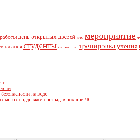
мероприятие
день открытых дверей
 работы
игра
м
студенты
тренировка
учения
евнования
творчетсво
ства
ансий
 безопасности на воде
вых мерах поддержки пострадавших при ЧС