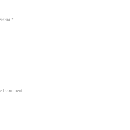
ечены
*
me I comment.