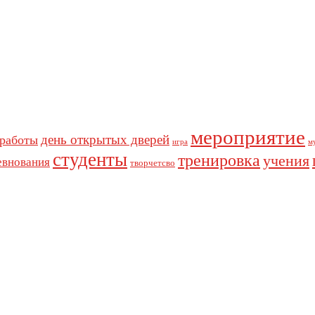
мероприятие
день открытых дверей
 работы
игра
м
студенты
тренировка
учения
евнования
творчетсво