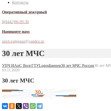
Контакты
Оперативный дежурный
8(8442)96-99-30
Напишите нам:
upch.volggasu@yandex.ru
30 лет МЧС
УПЧ ИАиС ВолгГТУ
Logos
Баннер
30 лет МЧС России
30 лет М
03.11.2020
30 лет МЧС