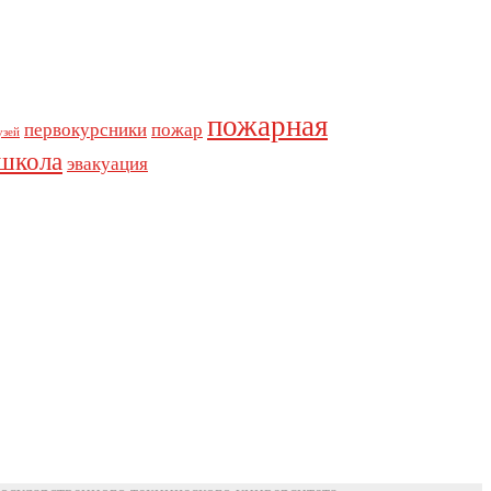
пожарная
первокурсники
пожар
узей
школа
эвакуация