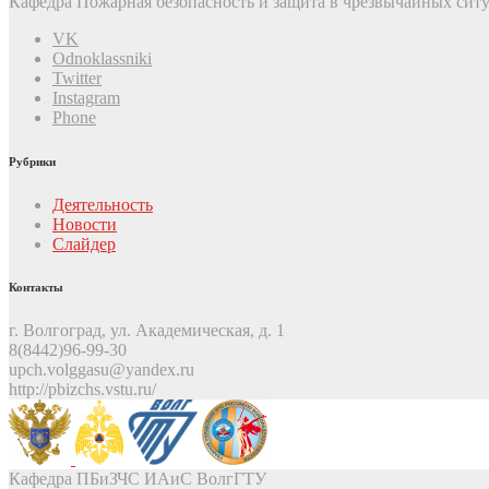
Кафедра Пожарная безопасность и защита в чрезвычайных ситу
VK
Odnoklassniki
Twitter
Instagram
Phone
Рубрики
Деятельность
Новости
Слайдер
Контакты
г. Волгоград, ул. Академическая, д. 1
8(8442)96-99-30
upch.volggasu@yandex.ru
http://pbizchs.vstu.ru/
Кафедра ПБиЗЧС ИАиС ВолгГТУ