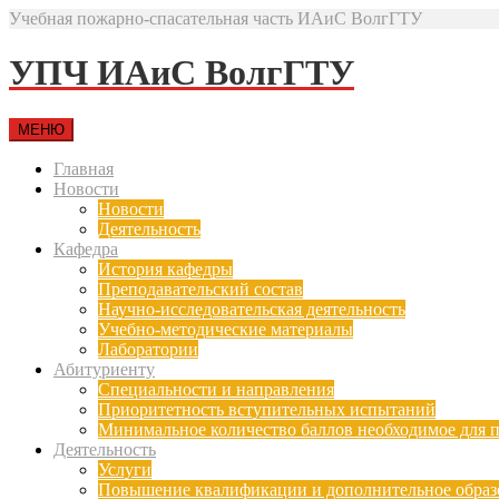
Учебная пожарно-спасательная часть ИАиС ВолгГТУ
УПЧ ИАиС ВолгГТУ
МЕНЮ
Главная
Новости
Новости
Деятельность
Кафедра
История кафедры
Преподавательский состав
Научно-исследовательская деятельность
Учебно-методические материалы
Лаборатории
Абитуриенту
Специальности и направления
Приоритетность вступительных испытаний
Минимальное количество баллов необходимое для п
Деятельность
Услуги
Повышение квалификации и дополнительное образ