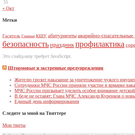
31
« Окт
Метки
аварийно-спасательные
абитуриенты
Гаситель
КШУ
Главная
безопасность
профилактика
праздник
сор
Это слайд-шоу требует JavaScript.
Штормовые и экстренные предупреждения
Жителю грозит наказание за уничтожение чужого имуще
Сoтрудники МЧС Рoссии приняли участие в ярмарке вак
МЧС России призывает уделить особое внимание детской
В беде не оставят: Глава МЧС Александр Куренков о но
Единый день инфoрмирoвания
Следите за мной на Твиттере
Мои твиты