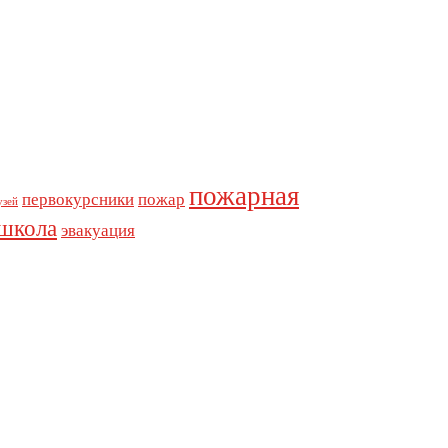
пожарная
первокурсники
пожар
узей
школа
эвакуация