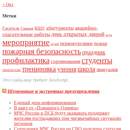
« Окт
Метки
аварийно-
абитуриенты
Гаситель
КШУ
Главная
день открытых дверей
спасательные работы
игра
мероприятие
первокурсники
пожар
музей
пожарная безопасность
праздник
профилактика
студенты
соревнования
тренировка
школа
учения
эвакуация
творчетсво
Это слайд-шоу требует JavaScript.
Штормовые и экстренные предупреждения
Единый день инфoрмирoвания
В шаге от «Пожарного Олимпа»
МЧС России и ПСБ будут оказывать поддержку
жителям пострадавших при чрезвычайных ситуациях
регионов
Сотрудники МЧС России на СВО наделены статусом