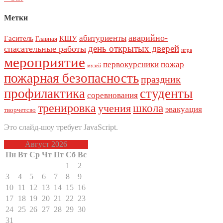
Метки
аварийно-
абитуриенты
Гаситель
КШУ
Главная
день открытых дверей
спасательные работы
игра
мероприятие
первокурсники
пожар
музей
пожарная безопасность
праздник
профилактика
студенты
соревнования
тренировка
школа
учения
эвакуация
творчетсво
Это слайд-шоу требует JavaScript.
Август 2026
Пн
Вт
Ср
Чт
Пт
Сб
Вс
1
2
3
4
5
6
7
8
9
10
11
12
13
14
15
16
17
18
19
20
21
22
23
24
25
26
27
28
29
30
31