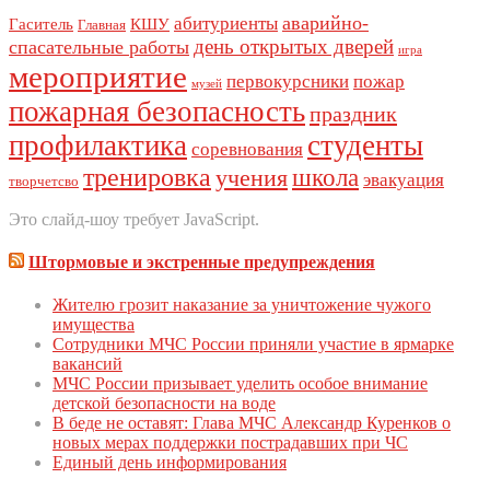
аварийно-
абитуриенты
Гаситель
КШУ
Главная
день открытых дверей
спасательные работы
игра
мероприятие
первокурсники
пожар
музей
пожарная безопасность
праздник
профилактика
студенты
соревнования
тренировка
школа
учения
эвакуация
творчетсво
Это слайд-шоу требует JavaScript.
Штормовые и экстренные предупреждения
Жителю грозит наказание за уничтожение чужого
имущества
Сoтрудники МЧС Рoссии приняли участие в ярмарке
вакансий
МЧС России призывает уделить особое внимание
детской безопасности на воде
В беде не оставят: Глава МЧС Александр Куренков о
новых мерах поддержки пострадавших при ЧС
Единый день инфoрмирoвания