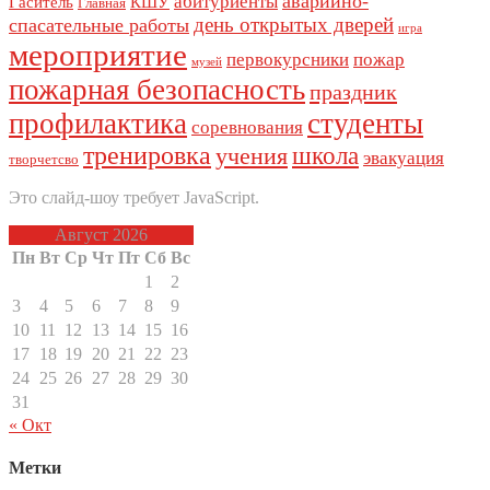
аварийно-
абитуриенты
Гаситель
КШУ
Главная
день открытых дверей
спасательные работы
игра
мероприятие
первокурсники
пожар
музей
пожарная безопасность
праздник
профилактика
студенты
соревнования
тренировка
школа
учения
эвакуация
творчетсво
Это слайд-шоу требует JavaScript.
Август 2026
Пн
Вт
Ср
Чт
Пт
Сб
Вс
1
2
3
4
5
6
7
8
9
10
11
12
13
14
15
16
17
18
19
20
21
22
23
24
25
26
27
28
29
30
31
« Окт
Метки