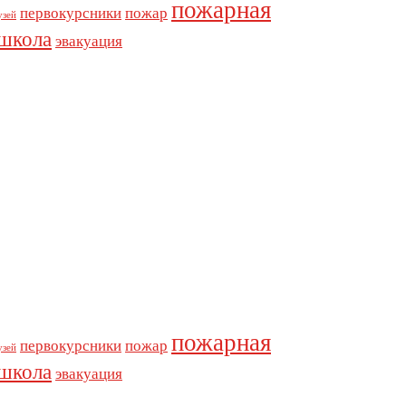
пожарная
первокурсники
пожар
узей
школа
эвакуация
пожарная
первокурсники
пожар
узей
школа
эвакуация