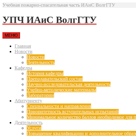
Учебная пожарно-спасательная часть ИАиС ВолгГТУ
УПЧ ИАиС ВолгГТУ
МЕНЮ
Главная
Новости
Новости
Деятельность
Кафедра
История кафедры
Преподавательский состав
Научно-исследовательская деятельность
Учебно-методические материалы
Лаборатории
Абитуриенту
Специальности и направления
Приоритетность вступительных испытаний
Минимальное количество баллов необходимое для п
Деятельность
Услуги
Повышение квалификации и дополнительное образ