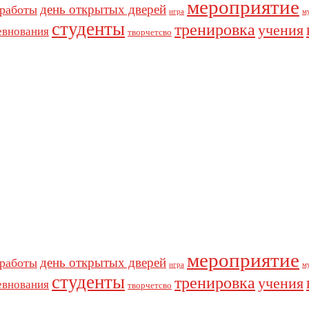
мероприятие
день открытых дверей
 работы
игра
м
студенты
тренировка
учения
евнования
творчетсво
мероприятие
день открытых дверей
 работы
игра
м
студенты
тренировка
учения
евнования
творчетсво