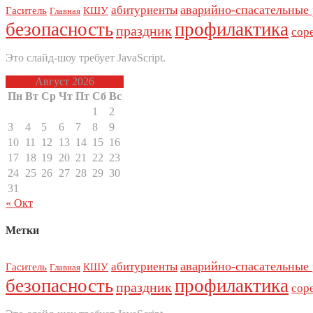
аварийно-спасательные
абитуриенты
Гаситель
КШУ
Главная
безопасность
профилактика
праздник
сор
Это слайд-шоу требует JavaScript.
Август 2026
Пн
Вт
Ср
Чт
Пт
Сб
Вс
1
2
3
4
5
6
7
8
9
10
11
12
13
14
15
16
17
18
19
20
21
22
23
24
25
26
27
28
29
30
31
« Окт
Метки
аварийно-спасательные
абитуриенты
Гаситель
КШУ
Главная
безопасность
профилактика
праздник
сор