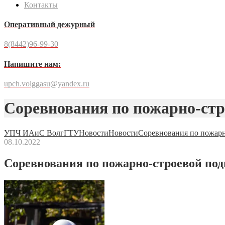
Контакты
Оперативный дежурный
8(8442)96-99-30
Напишите нам:
upch.volggasu@yandex.ru
Соревнования по пожарно-стр
УПЧ ИАиС ВолгГТУ
Новости
Новости
Соревнования по пожарн
08.10.2022
Соревнования по пожарно-строевой под