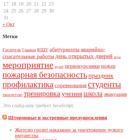
17
18
19
20
21
22
23
24
25
26
27
28
29
30
31
« Окт
Метки
аварийно-
абитуриенты
Гаситель
КШУ
Главная
день открытых дверей
спасательные работы
игра
мероприятие
первокурсники
пожар
музей
пожарная безопасность
праздник
профилактика
студенты
соревнования
тренировка
школа
учения
эвакуация
творчетсво
Это слайд-шоу требует JavaScript.
Штормовые и экстренные предупреждения
Жителю грозит наказание за уничтожение чужого
имущества