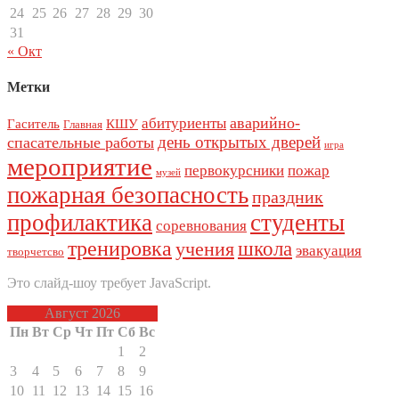
24
25
26
27
28
29
30
31
« Окт
Метки
аварийно-
абитуриенты
Гаситель
КШУ
Главная
день открытых дверей
спасательные работы
игра
мероприятие
первокурсники
пожар
музей
пожарная безопасность
праздник
профилактика
студенты
соревнования
тренировка
школа
учения
эвакуация
творчетсво
Это слайд-шоу требует JavaScript.
Август 2026
Пн
Вт
Ср
Чт
Пт
Сб
Вс
1
2
3
4
5
6
7
8
9
10
11
12
13
14
15
16