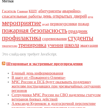
Метки
аварийно-
абитуриенты
Гаситель
КШУ
Главная
день открытых дверей
спасательные работы
игра
мероприятие
первокурсники
пожар
музей
пожарная безопасность
праздник
профилактика
студенты
соревнования
тренировка
школа
учения
эвакуация
творчетсво
Это слайд-шоу требует JavaScript.
Штормовые и экстренные предупреждения
Единый день инфoрмирoвания
В шаге от «Пожарного Олимпа»
МЧС России и ПСБ будут оказывать поддержку
жителям пострадавших при чрезвычайных ситуациях
регионов
Сотрудники МЧС России на СВО наделены статусом
ветеранов боевых действий
Александр Куренков: в долгосрочной перспективе
главную опасность представляют каскадные