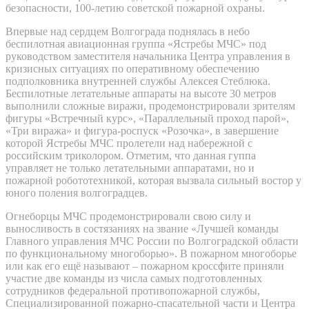
безопасности, 100-летию советской пожарной охраны.
Впервые над сердцем Волгограда поднялась в небо
беспилотная авиационная группа «Ястребы МЧС» под
руководством заместителя начальника Центра управления в
кризисных ситуациях по оперативному обеспечению
подполковника внутренней службы Алексея Стеблюка.
Беспилотные летательные аппараты на высоте 30 метров
выполнили сложные виражи, продемонстрировали зрителям
фигуры «Встречный курс», «Параллельный проход парой»,
«Три виража» и фигура-роспуск «Розочка», в завершение
которой Ястребы МЧС пролетели над набережной с
российским триколором. Отметим, что данная гуппа
управляет не только летательными аппаратами, но и
пожарной робототехникой, которая вызвала сильный востор у
юного поления волгоградцев.
Огнеборцы МЧС продемонстрировали свою силу и
выносливость в состязаниях на звание «Лучшей команды
Главного управления МЧС России по Волгоградской области
по функциональному многоборью». В пожарном многоборье
или как его ещё называют – пожарном кроссфите приняли
участие две команды из числа самых подготовленных
сотрудников федеральной противопожарной службы,
Специализированной пожарно-спасательной части и Центра