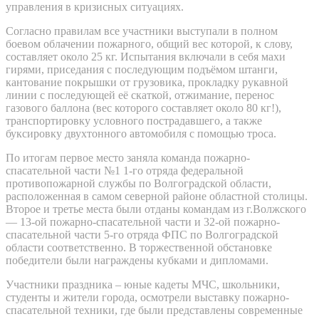
управления в кризисных ситуациях.
Согласно правилам все участники выступали в полном
боевом облачении пожарного, общий вес которой, к слову,
составляет около 25 кг. Испытания включали в себя махи
гирями, приседания с последующим подъёмом штанги,
кантование покрышки от грузовика, прокладку рукавной
линии с последующей её скаткой, отжимание, перенос
газового баллона (вес которого составляет около 80 кг!),
транспортировку условного пострадавшего, а также
буксировку двухтонного автомобиля с помощью троса.
По итогам первое место заняла команда пожарно-
спасательной части №1 1-го отряда федеральной
противопожарной службы по Волгоградской области,
расположенная в самом северной районе областной столицы.
Второе и третье места были отданы командам из г.Волжского
— 13-ой пожарно-спасательной части и 32-ой пожарно-
спасательной части 5-го отряда ФПС по Волгоградской
области соответственно. В торжественной обстановке
победители были награждены кубками и дипломами.
Участники праздника – юные кадеты МЧС, школьники,
студенты и жители города, осмотрели выставку пожарно-
спасательной техники, где были представлены современные