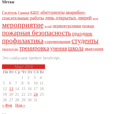
Метки
аварийно-
абитуриенты
Гаситель
КШУ
Главная
день открытых дверей
спасательные работы
игра
мероприятие
первокурсники
пожар
музей
пожарная безопасность
праздник
профилактика
студенты
соревнования
тренировка
школа
учения
эвакуация
творчетсво
Это слайд-шоу требует JavaScript.
Март 2018
Пн
Вт
Ср
Чт
Пт
Сб
Вс
1
2
3
4
5
6
7
8
9
10
11
12
13
14
15
16
17
18
19
20
21
22
23
24
25
26
27
28
29
30
31
« Фев
Ноя »