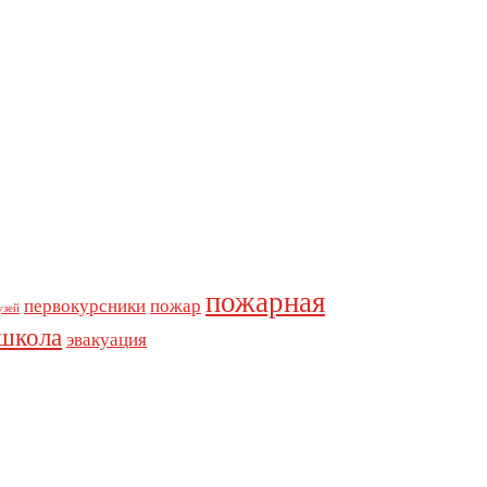
пожарная
первокурсники
пожар
узей
школа
эвакуация