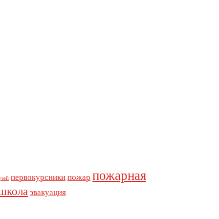
пожарная
первокурсники
пожар
узей
школа
эвакуация