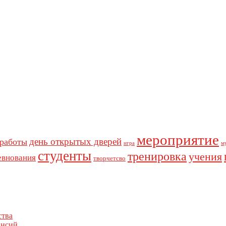
мероприятие
день открытых дверей
 работы
игра
м
студенты
тренировка
учения
евнования
творчетсво
ства
ансий