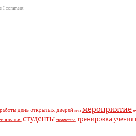
me I comment.
мероприятие
день открытых дверей
 работы
игра
м
студенты
тренировка
учения
евнования
творчетсво