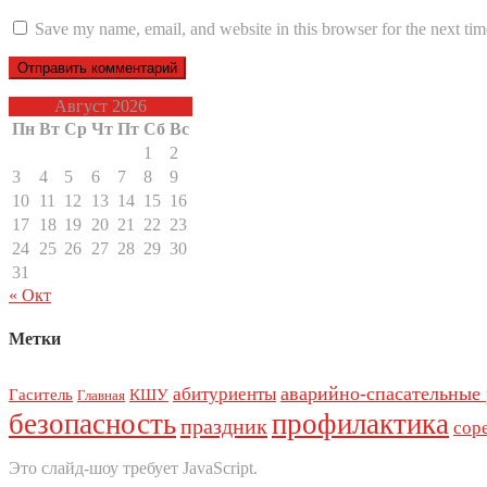
Save my name, email, and website in this browser for the next ti
Август 2026
Пн
Вт
Ср
Чт
Пт
Сб
Вс
1
2
3
4
5
6
7
8
9
10
11
12
13
14
15
16
17
18
19
20
21
22
23
24
25
26
27
28
29
30
31
« Окт
Метки
аварийно-спасательные
абитуриенты
Гаситель
КШУ
Главная
безопасность
профилактика
праздник
сор
Это слайд-шоу требует JavaScript.