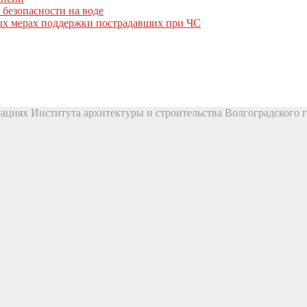
 безопасности на воде
вых мерах поддержки пострадавших при ЧС
ациях Института архитектуры и строительства Волгоградского г