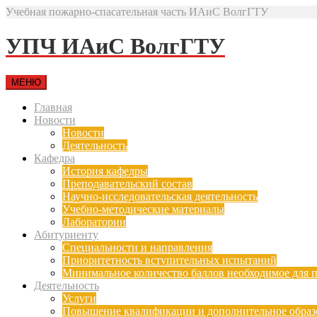
Учебная пожарно-спасательная часть ИАиС ВолгГТУ
УПЧ ИАиС ВолгГТУ
МЕНЮ
Главная
Новости
Новости
Деятельность
Кафедра
История кафедры
Преподавательский состав
Научно-исследовательская деятельность
Учебно-методические материалы
Лаборатории
Абитуриенту
Специальности и направления
Приоритетность вступительных испытаний
Минимальное количество баллов необходимое для п
Деятельность
Услуги
Повышение квалификации и дополнительное образ