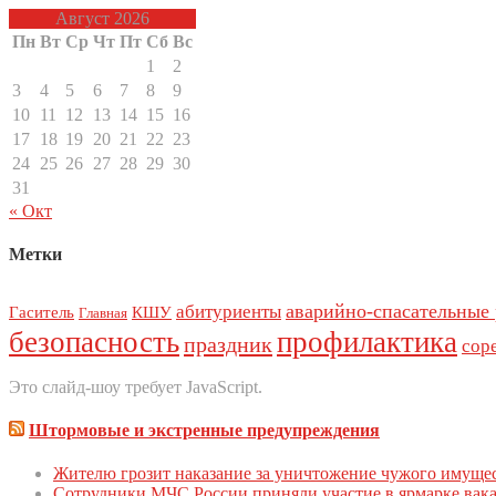
Август 2026
Пн
Вт
Ср
Чт
Пт
Сб
Вс
1
2
3
4
5
6
7
8
9
10
11
12
13
14
15
16
17
18
19
20
21
22
23
24
25
26
27
28
29
30
31
« Окт
Метки
аварийно-спасательные
абитуриенты
Гаситель
КШУ
Главная
безопасность
профилактика
праздник
сор
Это слайд-шоу требует JavaScript.
Штормовые и экстренные предупреждения
Жителю грозит наказание за уничтожение чужого имуще
Сoтрудники МЧС Рoссии приняли участие в ярмарке вак