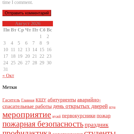
time I comment.
Август 2026
Пн
Вт
Ср
Чт
Пт
Сб
Вс
1
2
3
4
5
6
7
8
9
10
11
12
13
14
15
16
17
18
19
20
21
22
23
24
25
26
27
28
29
30
31
« Окт
Метки
аварийно-
абитуриенты
Гаситель
КШУ
Главная
день открытых дверей
спасательные работы
игра
мероприятие
первокурсники
пожар
музей
пожарная безопасность
праздник
профилактика
студенты