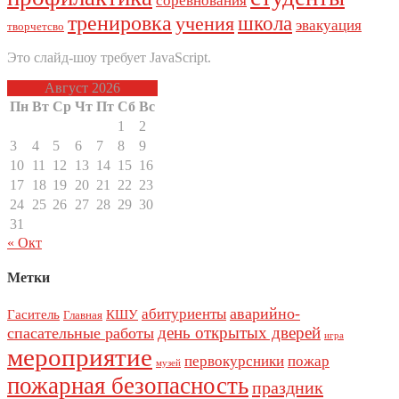
соревнования
тренировка
школа
учения
эвакуация
творчетсво
Это слайд-шоу требует JavaScript.
Август 2026
Пн
Вт
Ср
Чт
Пт
Сб
Вс
1
2
3
4
5
6
7
8
9
10
11
12
13
14
15
16
17
18
19
20
21
22
23
24
25
26
27
28
29
30
31
« Окт
Метки
аварийно-
абитуриенты
Гаситель
КШУ
Главная
день открытых дверей
спасательные работы
игра
мероприятие
первокурсники
пожар
музей
пожарная безопасность
праздник