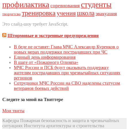
профилактика
студенты
соревнования
тренировка
школа
учения
эвакуация
творчетсво
Это слайд-шоу требует JavaScript.
Штормовые и экстренные предупреждения
В беде не оставят: Глава МЧС Александр Куренков о
новых мерах поддержки пострадавших при ЧС
Единый день инфoрмирoвания
В шаге от «Пожарного Олимпа»
МЧС России и ПСБ будут оказывать поддержку
жителям пострадавших при чрезвычайных ситуациях
регионов
Сотрудники МЧС России на СВО наделены статусом
ветеранов боевых действий
Следите за мной на Твиттере
Мои твиты
Кафедра Пожарная безопасность и защита в чрезвычайных
ситуациях Института архитектуры и строительства