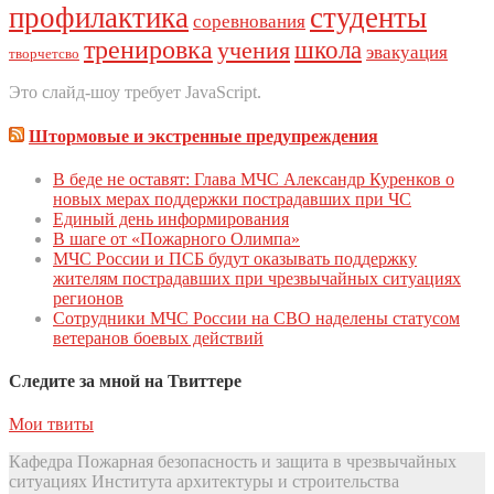
профилактика
студенты
соревнования
тренировка
школа
учения
эвакуация
творчетсво
Это слайд-шоу требует JavaScript.
Штормовые и экстренные предупреждения
В беде не оставят: Глава МЧС Александр Куренков о
новых мерах поддержки пострадавших при ЧС
Единый день инфoрмирoвания
В шаге от «Пожарного Олимпа»
МЧС России и ПСБ будут оказывать поддержку
жителям пострадавших при чрезвычайных ситуациях
регионов
Сотрудники МЧС России на СВО наделены статусом
ветеранов боевых действий
Следите за мной на Твиттере
Мои твиты
Кафедра Пожарная безопасность и защита в чрезвычайных
ситуациях Института архитектуры и строительства