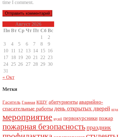
time I comment.
Август 2026
Пн
Вт
Ср
Чт
Пт
Сб
Вс
1
2
3
4
5
6
7
8
9
10
11
12
13
14
15
16
17
18
19
20
21
22
23
24
25
26
27
28
29
30
31
« Окт
Метки
аварийно-
абитуриенты
Гаситель
КШУ
Главная
день открытых дверей
спасательные работы
игра
мероприятие
первокурсники
пожар
музей
пожарная безопасность
праздник
профилактика
студенты