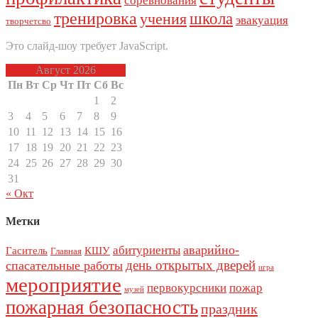
соревнования
тренировка
школа
учения
эвакуация
творчетсво
Это слайд-шоу требует JavaScript.
Август 2026
Пн
Вт
Ср
Чт
Пт
Сб
Вс
1
2
3
4
5
6
7
8
9
10
11
12
13
14
15
16
17
18
19
20
21
22
23
24
25
26
27
28
29
30
31
« Окт
Метки
аварийно-
абитуриенты
Гаситель
КШУ
Главная
день открытых дверей
спасательные работы
игра
мероприятие
первокурсники
пожар
музей
пожарная безопасность
праздник