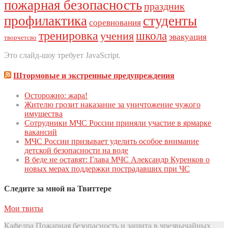
пожарная безопасность
праздник
профилактика
студенты
соревнования
тренировка
школа
учения
эвакуация
творчетсво
Это слайд-шоу требует JavaScript.
Штормовые и экстренные предупреждения
Осторожно: жара!
Жителю грозит наказание за уничтожение чужого
имущества
Сoтрудники МЧС Рoссии приняли участие в ярмарке
вакансий
МЧС России призывает уделить особое внимание
детской безопасности на воде
В беде не оставят: Глава МЧС Александр Куренков о
новых мерах поддержки пострадавших при ЧС
Следите за мной на Твиттере
Мои твиты
Кафедра Пожарная безопасность и защита в чрезвычайных