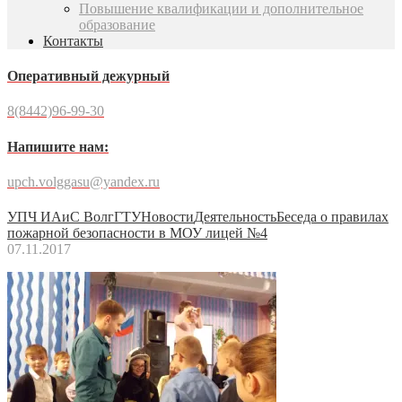
Повышение квалификации и дополнительное
образование
Контакты
Оперативный дежурный
8(8442)96-99-30
Напишите нам:
upch.volggasu@yandex.ru
УПЧ ИАиС ВолгГТУ
Новости
Деятельность
Беседа о правилах
пожарной безопасности в МОУ лицей №4
07.11.2017