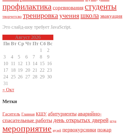
профилактика
студенты
соревнования
тренировка
школа
учения
эвакуация
творчетсво
Это слайд-шоу требует JavaScript.
Август 2026
Пн
Вт
Ср
Чт
Пт
Сб
Вс
1
2
3
4
5
6
7
8
9
10
11
12
13
14
15
16
17
18
19
20
21
22
23
24
25
26
27
28
29
30
31
« Окт
Метки
аварийно-
абитуриенты
Гаситель
КШУ
Главная
день открытых дверей
спасательные работы
игра
мероприятие
первокурсники
пожар
музей