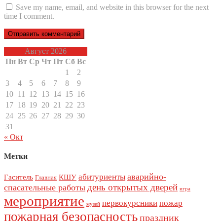
Save my name, email, and website in this browser for the next
time I comment.
Август 2026
Пн
Вт
Ср
Чт
Пт
Сб
Вс
1
2
3
4
5
6
7
8
9
10
11
12
13
14
15
16
17
18
19
20
21
22
23
24
25
26
27
28
29
30
31
« Окт
Метки
аварийно-
абитуриенты
Гаситель
КШУ
Главная
день открытых дверей
спасательные работы
игра
мероприятие
первокурсники
пожар
музей
пожарная безопасность
праздник