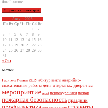
time I comment.
Август 2026
Пн
Вт
Ср
Чт
Пт
Сб
Вс
1
2
3
4
5
6
7
8
9
10
11
12
13
14
15
16
17
18
19
20
21
22
23
24
25
26
27
28
29
30
31
« Окт
Метки
аварийно-
абитуриенты
Гаситель
КШУ
Главная
день открытых дверей
спасательные работы
игра
мероприятие
первокурсники
пожар
музей
пожарная безопасность
праздник
профилактика
студенты
соревнования