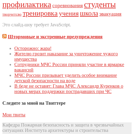
профилактика
студенты
соревнования
тренировка
школа
учения
эвакуация
творчетсво
Это слайд-шоу требует JavaScript.
Штормовые и экстренные предупреждения
Осторожно: жара!
Жителю грозит наказание за уничтожение чужого
имущества
Сoтрудники МЧС Рoссии приняли участие в ярмарке
вакансий
МЧС России призывает уделить особое внимание
детской безопасности на воде
В беде не оставят: Глава МЧС Александр Куренков о
новых мерах поддержки пострадавших при ЧС
Следите за мной на Твиттере
Мои твиты
Кафедра Пожарная безопасность и защита в чрезвычайных
ситуациях Института архитектуры и строительства