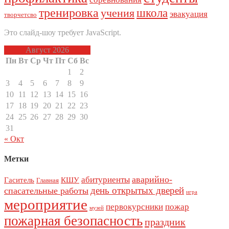
тренировка
школа
учения
эвакуация
творчетсво
Это слайд-шоу требует JavaScript.
Август 2026
Пн
Вт
Ср
Чт
Пт
Сб
Вс
1
2
3
4
5
6
7
8
9
10
11
12
13
14
15
16
17
18
19
20
21
22
23
24
25
26
27
28
29
30
31
« Окт
Метки
аварийно-
абитуриенты
Гаситель
КШУ
Главная
день открытых дверей
спасательные работы
игра
мероприятие
первокурсники
пожар
музей
пожарная безопасность
праздник