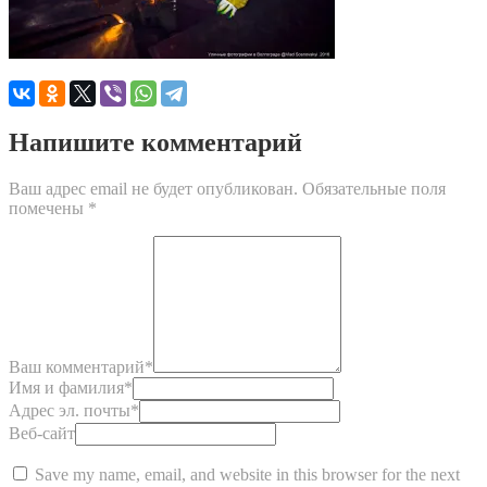
Напишите комментарий
Ваш адрес email не будет опубликован.
Обязательные поля
помечены
*
Ваш комментарий
*
Имя и фамилия
*
Адрес эл. почты
*
Веб-сайт
Save my name, email, and website in this browser for the next