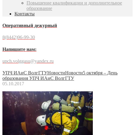
Повышение квалификации и дополнительное
образование
Контакты
Оперативный дежурный
8(8442)96-99-30
Напишите нам:
upch.volggasu@yandex.ru
УПЧ ИАиС ВолгГТУ
Новости
Новости
5 октября – День
образования УПЧ ИАиС ВолгГТУ
05.10.2017