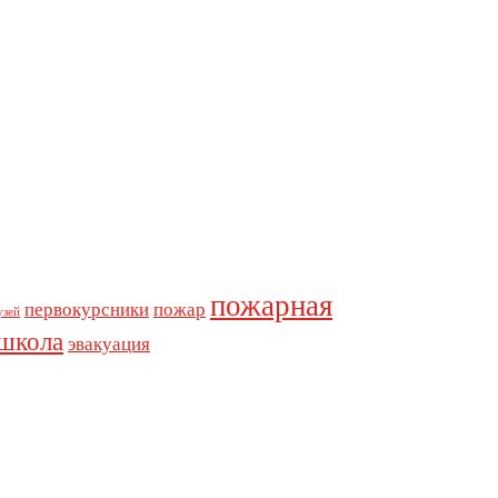
пожарная
первокурсники
пожар
узей
школа
эвакуация