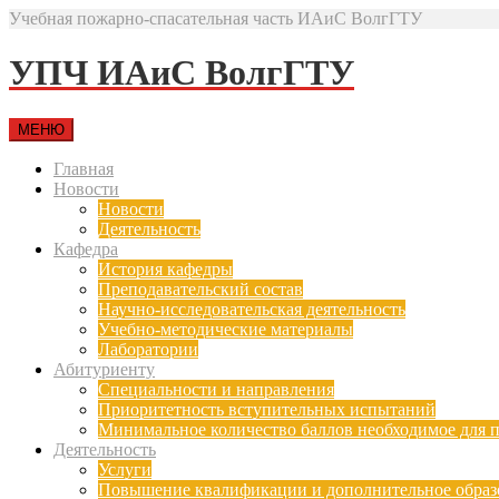
Учебная пожарно-спасательная часть ИАиС ВолгГТУ
УПЧ ИАиС ВолгГТУ
МЕНЮ
Главная
Новости
Новости
Деятельность
Кафедра
История кафедры
Преподавательский состав
Научно-исследовательская деятельность
Учебно-методические материалы
Лаборатории
Абитуриенту
Специальности и направления
Приоритетность вступительных испытаний
Минимальное количество баллов необходимое для п
Деятельность
Услуги
Повышение квалификации и дополнительное образ