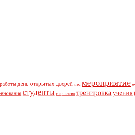
мероприятие
день открытых дверей
 работы
игра
м
студенты
тренировка
учения
евнования
творчетсво