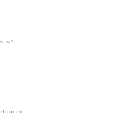
ечены
*
me I comment.