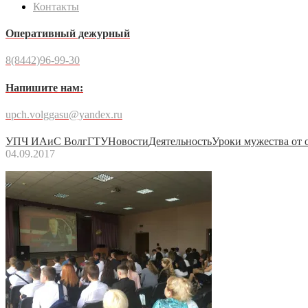
Контакты
Оперативный дежурный
8(8442)96-99-30
Напишите нам:
upch.volggasu@yandex.ru
УПЧ ИАиС ВолгГТУ
Новости
Деятельность
Уроки мужества от 
04.09.2017