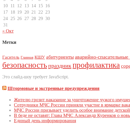
10
11
12
13
14
15
16
17
18
19
20
21
22
23
24
25
26
27
28
29
30
31
« Окт
Метки
аварийно-спасательные
абитуриенты
Гаситель
КШУ
Главная
безопасность
профилактика
праздник
сор
Это слайд-шоу требует JavaScript.
Штормовые и экстренные предупреждения
Жителю грозит наказание за уничтожение чужого имуще
Сoтрудники МЧС Рoссии приняли участие в ярмарке вак
МЧС России призывает уделить особое внимание детской
В беде не оставят: Глава МЧС Александр Куренков о но
Единый день инфoрмирoвания