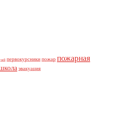
пожарная
первокурсники
пожар
узей
школа
эвакуация