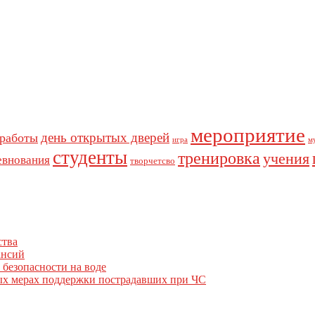
мероприятие
день открытых дверей
 работы
игра
м
студенты
тренировка
учения
евнования
творчетсво
ства
ансий
 безопасности на воде
вых мерах поддержки пострадавших при ЧС