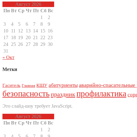
Август 2026
Пн
Вт
Ср
Чт
Пт
Сб
Вс
1
2
3
4
5
6
7
8
9
10
11
12
13
14
15
16
17
18
19
20
21
22
23
24
25
26
27
28
29
30
31
« Окт
Метки
аварийно-спасательные
абитуриенты
Гаситель
КШУ
Главная
безопасность
профилактика
праздник
сор
Это слайд-шоу требует JavaScript.
Август 2026
Пн
Вт
Ср
Чт
Пт
Сб
Вс
1
2
3
4
5
6
7
8
9