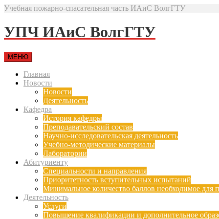
Учебная пожарно-спасательная часть ИАиС ВолгГТУ
УПЧ ИАиС ВолгГТУ
МЕНЮ
Главная
Новости
Новости
Деятельность
Кафедра
История кафедры
Преподавательский состав
Научно-исследовательская деятельность
Учебно-методические материалы
Лаборатории
Абитуриенту
Специальности и направления
Приоритетность вступительных испытаний
Минимальное количество баллов необходимое для п
Деятельность
Услуги
Повышение квалификации и дополнительное образ