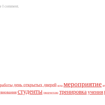
me I comment.
мероприятие
день открытых дверей
 работы
игра
м
студенты
тренировка
учения
евнования
творчетсво