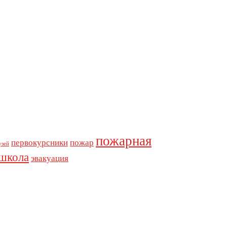
пожарная
первокурсники
пожар
узей
школа
эвакуация