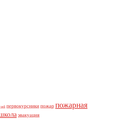
пожарная
первокурсники
пожар
узей
школа
эвакуация