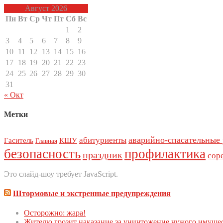
Август 2026
Пн
Вт
Ср
Чт
Пт
Сб
Вс
1
2
3
4
5
6
7
8
9
10
11
12
13
14
15
16
17
18
19
20
21
22
23
24
25
26
27
28
29
30
31
« Окт
Метки
аварийно-спасательные
абитуриенты
Гаситель
КШУ
Главная
безопасность
профилактика
праздник
сор
Это слайд-шоу требует JavaScript.
Штормовые и экстренные предупреждения
Осторожно: жара!
Жителю грозит наказание за уничтожение чужого имуще