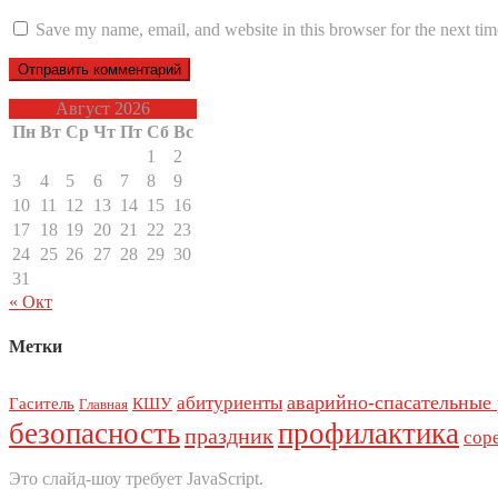
Save my name, email, and website in this browser for the next ti
Август 2026
Пн
Вт
Ср
Чт
Пт
Сб
Вс
1
2
3
4
5
6
7
8
9
10
11
12
13
14
15
16
17
18
19
20
21
22
23
24
25
26
27
28
29
30
31
« Окт
Метки
аварийно-спасательные
абитуриенты
Гаситель
КШУ
Главная
безопасность
профилактика
праздник
сор
Это слайд-шоу требует JavaScript.