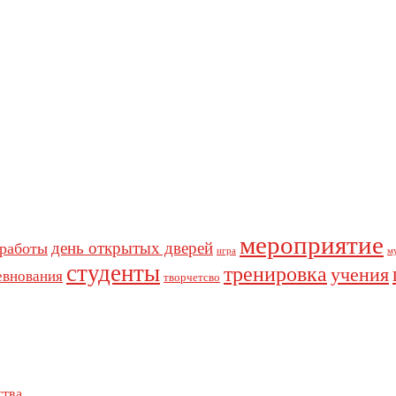
мероприятие
день открытых дверей
 работы
игра
м
студенты
тренировка
учения
евнования
творчетсво
ства