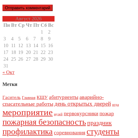
Август 2026
Пн
Вт
Ср
Чт
Пт
Сб
Вс
1
2
3
4
5
6
7
8
9
10
11
12
13
14
15
16
17
18
19
20
21
22
23
24
25
26
27
28
29
30
31
« Окт
Метки
аварийно-
абитуриенты
Гаситель
КШУ
Главная
день открытых дверей
спасательные работы
игра
мероприятие
первокурсники
пожар
музей
пожарная безопасность
праздник
профилактика
студенты
соревнования