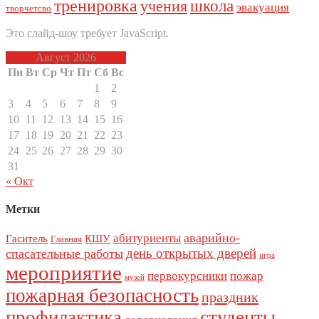
тренировка
школа
учения
эвакуация
творчетсво
Это слайд-шоу требует JavaScript.
Август 2026
Пн
Вт
Ср
Чт
Пт
Сб
Вс
1
2
3
4
5
6
7
8
9
10
11
12
13
14
15
16
17
18
19
20
21
22
23
24
25
26
27
28
29
30
31
« Окт
Метки
аварийно-
абитуриенты
Гаситель
КШУ
Главная
день открытых дверей
спасательные работы
игра
мероприятие
первокурсники
пожар
музей
пожарная безопасность
праздник
профилактика
студенты