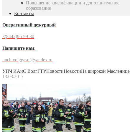
Повышение квалификации и дополнительное
образование
Контакты
Оперативный дежурный
8(8442)96-99-30
Напишите нам:
upch.volggasu@yandex.ru
УПЧ ИАиС ВолгГТУ
Новости
Новости
На широкой Масленице
13.03.2017