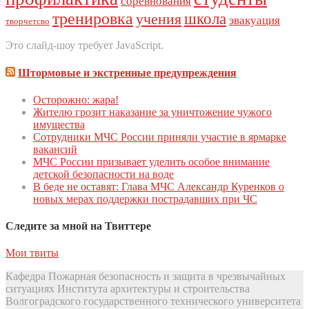
соревнования
тренировка
школа
учения
эвакуация
творчетсво
Это слайд-шоу требует JavaScript.
Штормовые и экстренные предупреждения
Осторожно: жара!
Жителю грозит наказание за уничтожение чужого
имущества
Сoтрудники МЧС Рoссии приняли участие в ярмарке
вакансий
МЧС России призывает уделить особое внимание
детской безопасности на воде
В беде не оставят: Глава МЧС Александр Куренков о
новых мерах поддержки пострадавших при ЧС
Следите за мной на Твиттере
Мои твиты
Кафедра Пожарная безопасность и защита в чрезвычайных
ситуациях Института архитектуры и строительства
Волгоградского государственного технического университета