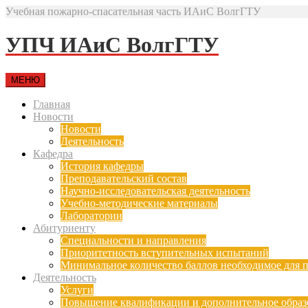
Учебная пожарно-спасательная часть ИАиС ВолгГТУ
УПЧ ИАиС ВолгГТУ
МЕНЮ
Главная
Новости
Новости
Деятельность
Кафедра
История кафедры
Преподавательский состав
Научно-исследовательская деятельность
Учебно-методические материалы
Лаборатории
Абитуриенту
Специальности и направления
Приоритетность вступительных испытаний
Минимальное количество баллов необходимое для п
Деятельность
Услуги
Повышение квалификации и дополнительное образ