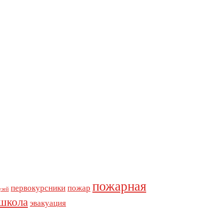
пожарная
первокурсники
пожар
узей
школа
эвакуация