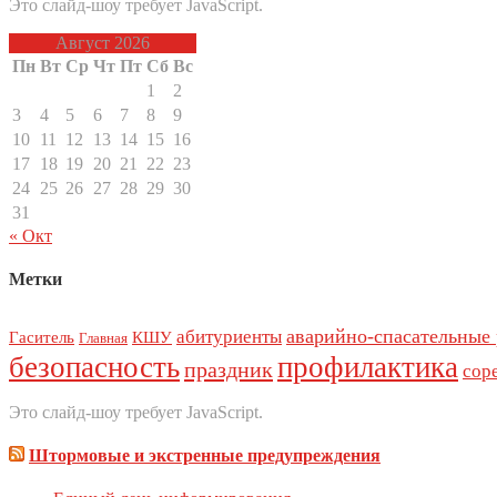
Это слайд-шоу требует JavaScript.
Август 2026
Пн
Вт
Ср
Чт
Пт
Сб
Вс
1
2
3
4
5
6
7
8
9
10
11
12
13
14
15
16
17
18
19
20
21
22
23
24
25
26
27
28
29
30
31
« Окт
Метки
аварийно-спасательные
абитуриенты
Гаситель
КШУ
Главная
безопасность
профилактика
праздник
сор
Это слайд-шоу требует JavaScript.
Штормовые и экстренные предупреждения