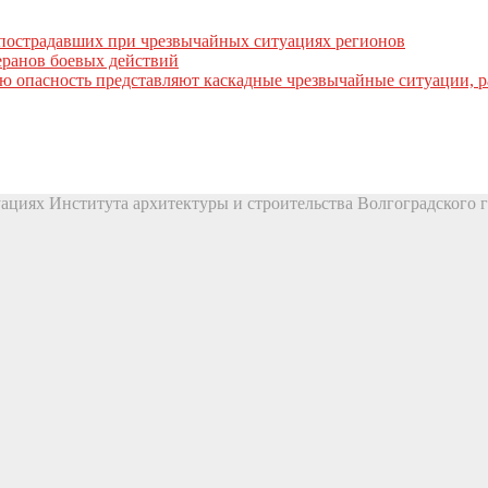
пострадавших при чрезвычайных ситуациях регионов
ранов боевых действий
ую опасность представляют каскадные чрезвычайные ситуации, 
ациях Института архитектуры и строительства Волгоградского г