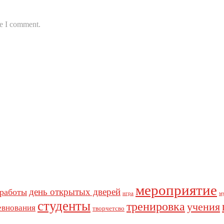
me I comment.
мероприятие
день открытых дверей
 работы
игра
м
студенты
тренировка
учения
евнования
творчетсво