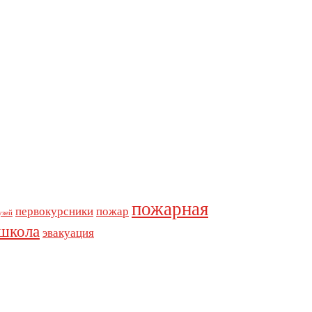
пожарная
первокурсники
пожар
узей
школа
эвакуация