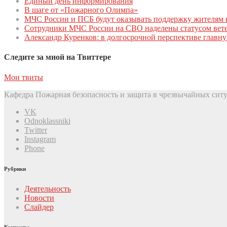
Единый день инфoрмирoвания
В шаге от «Пожарного Олимпа»
МЧС России и ПСБ будут оказывать поддержку жителям 
Сотрудники МЧС России на СВО наделены статусом вете
Александр Куренков: в долгосрочной перспективе главн
Следите за мной на Твиттере
Мои твиты
Кафедра Пожарная безопасность и защита в чрезвычайных ситу
VK
Odnoklassniki
Twitter
Instagram
Phone
Рубрики
Деятельность
Новости
Слайдер