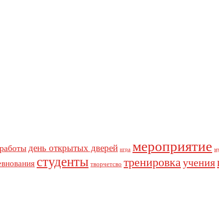
мероприятие
день открытых дверей
 работы
игра
м
студенты
тренировка
учения
евнования
творчетсво