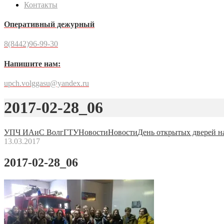
Контакты
Оперативный дежурный
8(8442)96-99-30
Напишите нам:
upch.volggasu@yandex.ru
2017-02-28_06
УПЧ ИАиС ВолгГТУ
Новости
Новости
День открытых дверей 
13.03.2017
2017-02-28_06