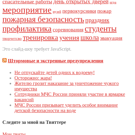
день открытых дверей
спасательные работы
игра
мероприятие
первокурсники
пожар
музей
пожарная безопасность
праздник
профилактика
студенты
соревнования
тренировка
школа
учения
эвакуация
творчетсво
Это слайд-шоу требует JavaScript.
Штормовые и экстренные предупреждения
Не отпускайте детей одних к водоему!
Осторожно: жара!
Жителю грозит наказание за уничтожение чужого
имущества
Сoтрудники МЧС Рoссии приняли участие в ярмарке
вакансий
МЧС России призывает уделить особое внимание
детской безопасности на воде
Следите за мной на Твиттере
Мои твиты