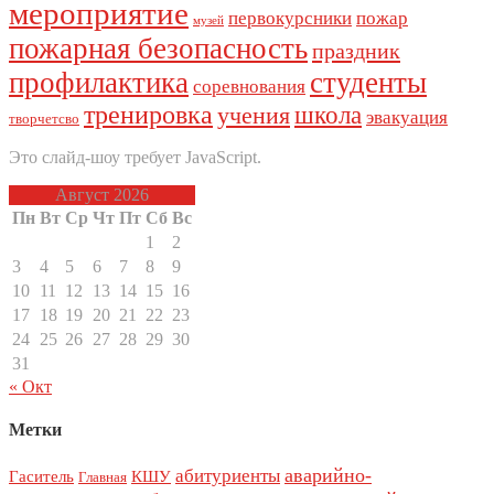
мероприятие
первокурсники
пожар
музей
пожарная безопасность
праздник
профилактика
студенты
соревнования
тренировка
школа
учения
эвакуация
творчетсво
Это слайд-шоу требует JavaScript.
Август 2026
Пн
Вт
Ср
Чт
Пт
Сб
Вс
1
2
3
4
5
6
7
8
9
10
11
12
13
14
15
16
17
18
19
20
21
22
23
24
25
26
27
28
29
30
31
« Окт
Метки
аварийно-
абитуриенты
Гаситель
КШУ
Главная