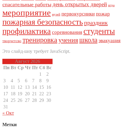
день открытых дверей
спасательные работы
игра
мероприятие
первокурсники
пожар
музей
пожарная безопасность
праздник
профилактика
студенты
соревнования
тренировка
школа
учения
эвакуация
творчетсво
Это слайд-шоу требует JavaScript.
Август 2026
Пн
Вт
Ср
Чт
Пт
Сб
Вс
1
2
3
4
5
6
7
8
9
10
11
12
13
14
15
16
17
18
19
20
21
22
23
24
25
26
27
28
29
30
31
« Окт
Метки