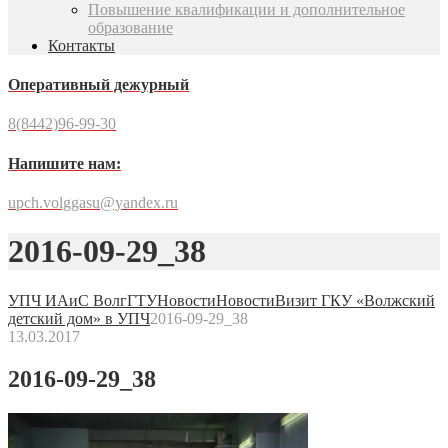
Повышение квалификации и дополнительное
образование
Контакты
Оперативный дежурный
8(8442)96-99-30
Напишите нам:
upch.volggasu@yandex.ru
2016-09-29_38
УПЧ ИАиС ВолгГТУ
Новости
Новости
Визит ГКУ «Волжский
детский дом» в УПЧ
2016-09-29_38
13.03.2017
2016-09-29_38