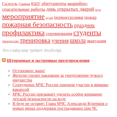
аварийно-
абитуриенты
Гаситель
КШУ
Главная
день открытых дверей
спасательные работы
игра
мероприятие
первокурсники
пожар
музей
пожарная безопасность
праздник
профилактика
студенты
соревнования
тренировка
школа
учения
эвакуация
творчетсво
Это слайд-шоу требует JavaScript.
Штормовые и экстренные предупреждения
Осторожно: жара!
Жителю грозит наказание за уничтожение чужого
имущества
Сoтрудники МЧС Рoссии приняли участие в ярмарке
вакансий
МЧС России призывает уделить особое внимание
детской безопасности на воде
В беде не оставят: Глава МЧС Александр Куренков о
новых мерах поддержки пострадавших при ЧС