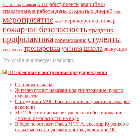
аварийно-
абитуриенты
Гаситель
КШУ
Главная
день открытых дверей
спасательные работы
игра
мероприятие
первокурсники
пожар
музей
пожарная безопасность
праздник
профилактика
студенты
соревнования
тренировка
школа
учения
эвакуация
творчетсво
Это слайд-шоу требует JavaScript.
Штормовые и экстренные предупреждения
Осторожно: жара!
Жителю грозит наказание за уничтожение чужого
имущества
Сoтрудники МЧС Рoссии приняли участие в ярмарке
вакансий
МЧС России призывает уделить особое внимание
детской безопасности на воде
В беде не оставят: Глава МЧС Александр Куренков о
новых мерах поддержки пострадавших при ЧС