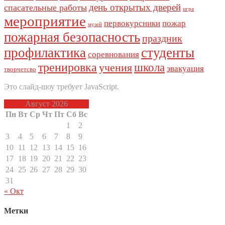
день открытых дверей
спасательные работы
игра
мероприятие
первокурсники
пожар
музей
пожарная безопасность
праздник
профилактика
студенты
соревнования
тренировка
школа
учения
эвакуация
творчетсво
Это слайд-шоу требует JavaScript.
Август 2026
Пн
Вт
Ср
Чт
Пт
Сб
Вс
1
2
3
4
5
6
7
8
9
10
11
12
13
14
15
16
17
18
19
20
21
22
23
24
25
26
27
28
29
30
31
« Окт
Метки