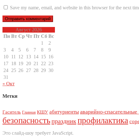
Save my name, email, and website in this browser for the next ti
Август 2026
Пн
Вт
Ср
Чт
Пт
Сб
Вс
1
2
3
4
5
6
7
8
9
10
11
12
13
14
15
16
17
18
19
20
21
22
23
24
25
26
27
28
29
30
31
« Окт
Метки
аварийно-спасательные
абитуриенты
Гаситель
КШУ
Главная
безопасность
профилактика
праздник
сор
Это слайд-шоу требует JavaScript.