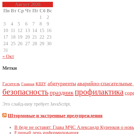
Август 2026
Пн
Вт
Ср
Чт
Пт
Сб
Вс
1
2
3
4
5
6
7
8
9
10
11
12
13
14
15
16
17
18
19
20
21
22
23
24
25
26
27
28
29
30
31
« Окт
Метки
аварийно-спасательные
абитуриенты
Гаситель
КШУ
Главная
безопасность
профилактика
праздник
сор
Это слайд-шоу требует JavaScript.
Штормовые и экстренные предупреждения
В беде не оставят: Глава МЧС Александр Куренков о но
Единый день инфoрмирoвания