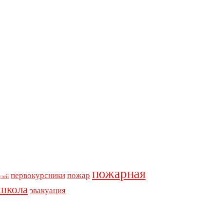
пожарная
первокурсники
пожар
узей
школа
эвакуация