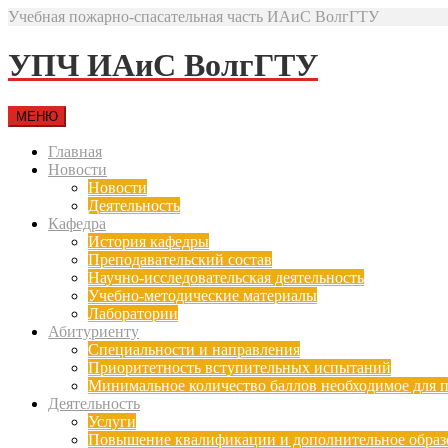
Учебная пожарно-спасательная часть ИАиС ВолгГТУ
УПЧ ИАиС ВолгГТУ
МЕНЮ
Главная
Новости
Новости
Деятельность
Кафедра
История кафедры
Преподавательский состав
Научно-исследовательская деятельность
Учебно-методические материалы
Лаборатории
Абитуриенту
Специальности и направления
Приоритетность вступительных испытаний
Минимальное количество баллов необходимое для п
Деятельность
Услуги
Повышение квалификации и дополнительное образ