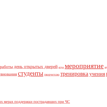
мероприятие
день открытых дверей
 работы
игра
м
студенты
тренировка
учения
евнования
творчетсво
вых мерах поддержки пострадавших при ЧС