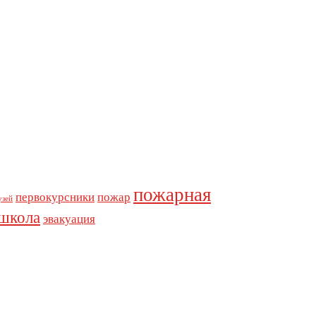
пожарная
первокурсники
пожар
узей
школа
эвакуация