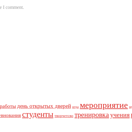
me I comment.
мероприятие
день открытых дверей
 работы
игра
м
студенты
тренировка
учения
евнования
творчетсво