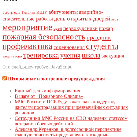
аварийно-
абитуриенты
Гаситель
КШУ
Главная
день открытых дверей
спасательные работы
игра
мероприятие
первокурсники
пожар
музей
пожарная безопасность
праздник
профилактика
студенты
соревнования
тренировка
школа
учения
эвакуация
творчетсво
Это слайд-шоу требует JavaScript.
Штормовые и экстренные предупреждения
Единый день инфoрмирoвания
В шаге от «Пожарного Олимпа»
МЧС России и ПСБ будут оказывать поддержку
жителям пострадавших при чрезвычайных ситуациях
регионов
Сотрудники МЧС России на СВО наделены статусом
ветеранов боевых действий
Александр Куренков: в долгосрочной перспективе
главную опасность представляют каскадные