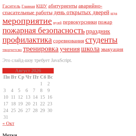
аварийно-
абитуриенты
Гаситель
КШУ
Главная
день открытых дверей
спасательные работы
игра
мероприятие
первокурсники
пожар
музей
пожарная безопасность
праздник
профилактика
студенты
соревнования
тренировка
школа
учения
эвакуация
творчетсво
Это слайд-шоу требует JavaScript.
Август 2026
Пн
Вт
Ср
Чт
Пт
Сб
Вс
1
2
3
4
5
6
7
8
9
10
11
12
13
14
15
16
17
18
19
20
21
22
23
24
25
26
27
28
29
30
31
« Окт
Метки