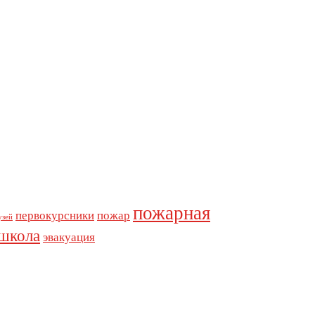
пожарная
первокурсники
пожар
узей
школа
эвакуация