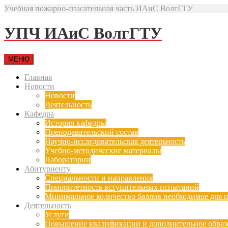
Учебная пожарно-спасательная часть ИАиС ВолгГТУ
УПЧ ИАиС ВолгГТУ
МЕНЮ
Главная
Новости
Новости
Деятельность
Кафедра
История кафедры
Преподавательский состав
Научно-исследовательская деятельность
Учебно-методические материалы
Лаборатории
Абитуриенту
Специальности и направления
Приоритетность вступительных испытаний
Минимальное количество баллов необходимое для п
Деятельность
Услуги
Повышение квалификации и дополнительное образ