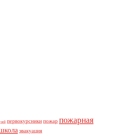
пожарная
первокурсники
пожар
узей
школа
эвакуация