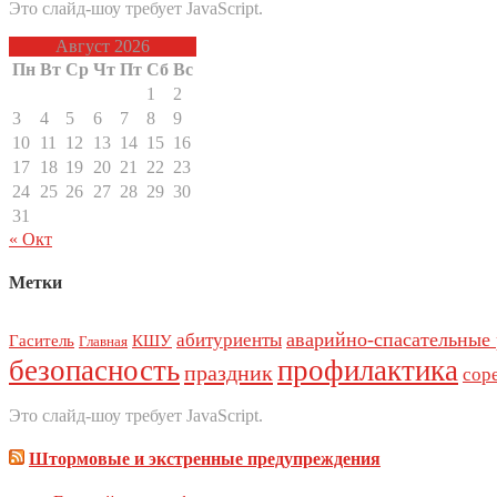
Это слайд-шоу требует JavaScript.
Август 2026
Пн
Вт
Ср
Чт
Пт
Сб
Вс
1
2
3
4
5
6
7
8
9
10
11
12
13
14
15
16
17
18
19
20
21
22
23
24
25
26
27
28
29
30
31
« Окт
Метки
аварийно-спасательные
абитуриенты
Гаситель
КШУ
Главная
безопасность
профилактика
праздник
сор
Это слайд-шоу требует JavaScript.
Штормовые и экстренные предупреждения