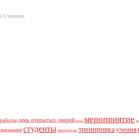
me I comment.
мероприятие
день открытых дверей
 работы
игра
м
студенты
тренировка
учения
евнования
творчетсво