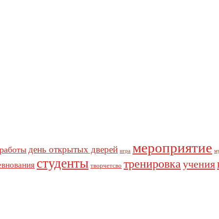
мероприятие
день открытых дверей
 работы
игра
м
студенты
тренировка
учения
евнования
творчетсво