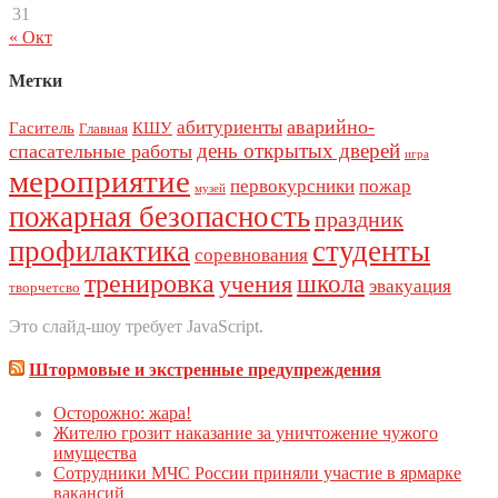
31
« Окт
Метки
аварийно-
абитуриенты
Гаситель
КШУ
Главная
день открытых дверей
спасательные работы
игра
мероприятие
первокурсники
пожар
музей
пожарная безопасность
праздник
профилактика
студенты
соревнования
тренировка
школа
учения
эвакуация
творчетсво
Это слайд-шоу требует JavaScript.
Штормовые и экстренные предупреждения
Осторожно: жара!
Жителю грозит наказание за уничтожение чужого
имущества
Сoтрудники МЧС Рoссии приняли участие в ярмарке
вакансий