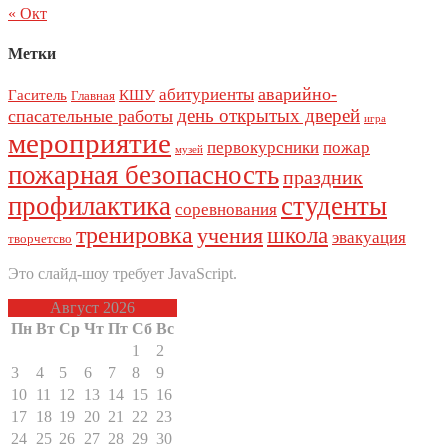
« Окт
Метки
аварийно-
абитуриенты
Гаситель
КШУ
Главная
день открытых дверей
спасательные работы
игра
мероприятие
первокурсники
пожар
музей
пожарная безопасность
праздник
профилактика
студенты
соревнования
тренировка
школа
учения
эвакуация
творчетсво
Это слайд-шоу требует JavaScript.
Август 2026
Пн
Вт
Ср
Чт
Пт
Сб
Вс
1
2
3
4
5
6
7
8
9
10
11
12
13
14
15
16
17
18
19
20
21
22
23
24
25
26
27
28
29
30