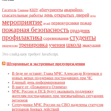
аварийно-
абитуриенты
Гаситель
КШУ
Главная
день открытых дверей
спасательные работы
игра
мероприятие
первокурсники
пожар
музей
пожарная безопасность
праздник
профилактика
студенты
соревнования
тренировка
школа
учения
эвакуация
творчетсво
Это слайд-шоу требует JavaScript.
Штормовые и экстренные предупреждения
В беде не оставят: Глава МЧС Александр Куренков о
новых мерах поддержки пострадавших при ЧС
Единый день инфoрмирoвания
В шаге от «Пожарного Олимпа»
МЧС России и ПСБ будут оказывать поддержку
жителям пострадавших при чрезвычайных ситуациях
регионов
Сотрудники МЧС России на СВО наделены статусом
ветеранов боевых действий