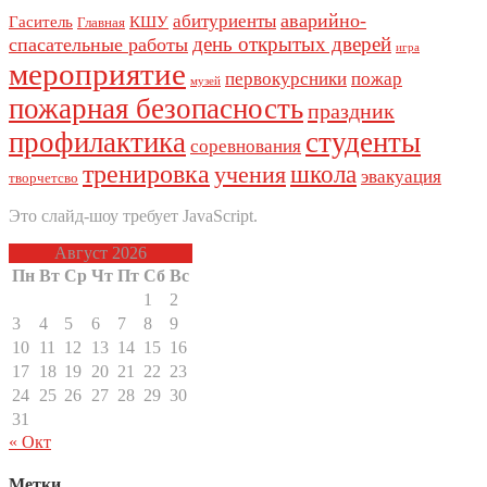
аварийно-
абитуриенты
Гаситель
КШУ
Главная
день открытых дверей
спасательные работы
игра
мероприятие
первокурсники
пожар
музей
пожарная безопасность
праздник
профилактика
студенты
соревнования
тренировка
школа
учения
эвакуация
творчетсво
Это слайд-шоу требует JavaScript.
Август 2026
Пн
Вт
Ср
Чт
Пт
Сб
Вс
1
2
3
4
5
6
7
8
9
10
11
12
13
14
15
16
17
18
19
20
21
22
23
24
25
26
27
28
29
30
31
« Окт
Метки