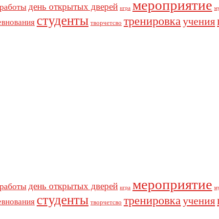
мероприятие
день открытых дверей
 работы
игра
м
студенты
тренировка
учения
евнования
творчетсво
мероприятие
день открытых дверей
 работы
игра
м
студенты
тренировка
учения
евнования
творчетсво