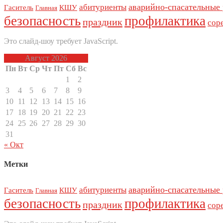
аварийно-спасательные
абитуриенты
Гаситель
КШУ
Главная
безопасность
профилактика
праздник
сор
Это слайд-шоу требует JavaScript.
Август 2026
Пн
Вт
Ср
Чт
Пт
Сб
Вс
1
2
3
4
5
6
7
8
9
10
11
12
13
14
15
16
17
18
19
20
21
22
23
24
25
26
27
28
29
30
31
« Окт
Метки
аварийно-спасательные
абитуриенты
Гаситель
КШУ
Главная
безопасность
профилактика
праздник
сор