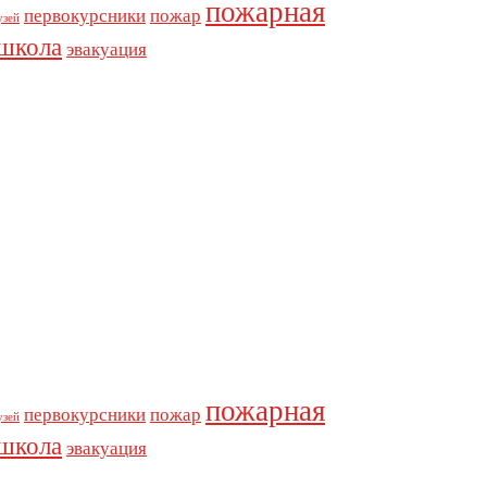
пожарная
первокурсники
пожар
узей
школа
эвакуация
пожарная
первокурсники
пожар
узей
школа
эвакуация