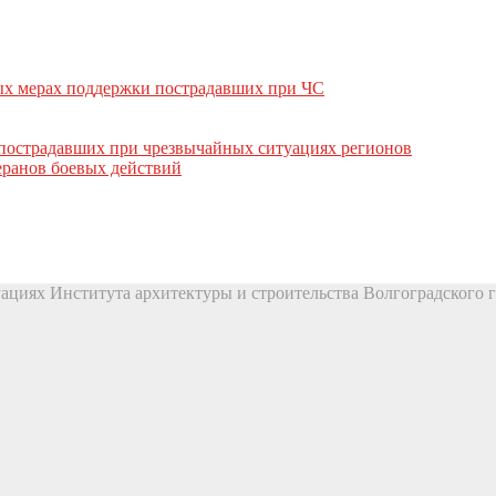
вых мерах поддержки пострадавших при ЧС
пострадавших при чрезвычайных ситуациях регионов
ранов боевых действий
ациях Института архитектуры и строительства Волгоградского г