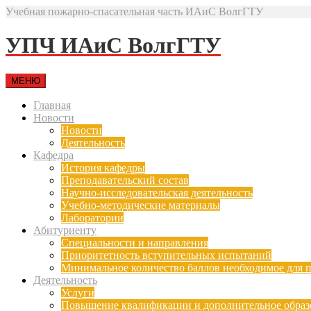
Учебная пожарно-спасательная часть ИАиС ВолгГТУ
УПЧ ИАиС ВолгГТУ
МЕНЮ
Главная
Новости
Новости
Деятельность
Кафедра
История кафедры
Преподавательский состав
Научно-исследовательская деятельность
Учебно-методические материалы
Лаборатории
Абитуриенту
Специальности и направления
Приоритетность вступительных испытаний
Минимальное количество баллов необходимое для п
Деятельность
Услуги
Повышение квалификации и дополнительное образ